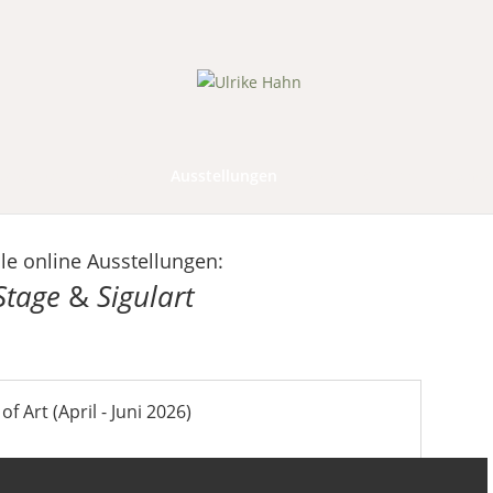
tartseite
Aktuell
Ausstellungen
Vita
Galerie
Konta
le online Ausstellungen:
Stage
&
Sigulart
 Art (April - Juni 2026)